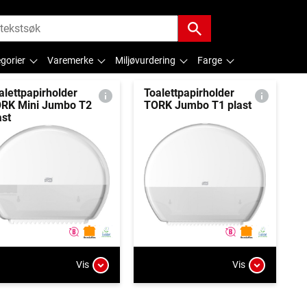
gorier
Varemerke
Miljøvurdering
Farge
alettpapirholder
Toalettpapirholder
RK Mini Jumbo T2
TORK Jumbo T1 plast
ast
Vis
Vis