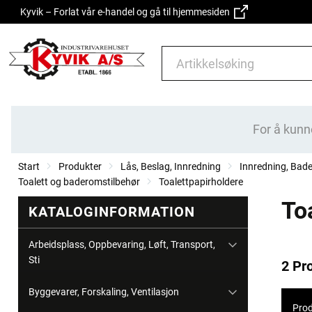
Kyvik – Forlat vår e-handel og gå til hjemmesiden
For å kunn
Start
Produkter
Lås, Beslag, Innredning
Innredning, Bad
Toalett og baderomstilbehør
Toalettpapirholdere
To
KATALOGINFORMATION
Arbeidsplass, Oppbevaring, Løft, Transport,
Sti
2 Pr
Byggevarer, Forskaling, Ventilasjon
Prod