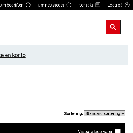
Om bedriften
Om nettstedet
Kontakt
Logg på
te en konto
Sortering:
Vis bare lagervarer