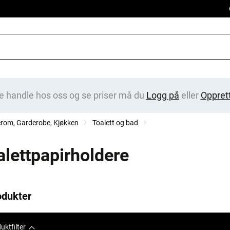
e handle hos oss og se priser må du
Logg på
eller
Oppret
erom, Garderobe, Kjøkken
Toalett og bad
alettpapirholdere
odukter
uktfilter