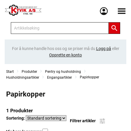
Meny
For å kunne handle hos oss og se priser må du
Logg på
eller
Opprette en konto
Start
Produkter
Pentry og husholdning
Papirkopper
Husholdningsartikler
Engangsartikler
Papirkopper
1 Produkter
Sortering:
Filtrer artikler