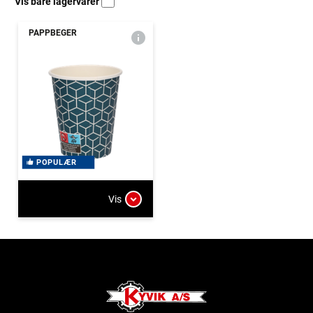
Vis bare lagervarer
PAPPBEGER
POPULÆR
Vis