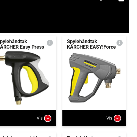
pylehåndtak
Spylehåndtak
ÄRCHER Easy Press
KÄRCHER EASY!Force
Vis
Vis