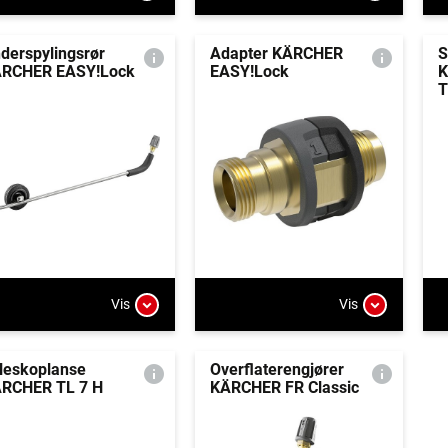
derspylingsrør
Adapter KÄRCHER
S
RCHER EASY!Lock
EASY!Lock
K
T
Vis
Vis
leskoplanse
Overflaterengjører
RCHER TL 7 H
KÄRCHER FR Classic