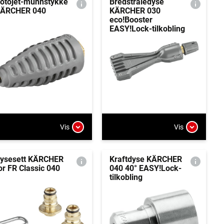
otojet-munnstykke
Bredstråledyse
ÄRCHER 040
KÄRCHER 030
eco!Booster
EASY!Lock-tilkobling
Vis
Vis
ysesett KÄRCHER
Kraftdyse KÄRCHER
or FR Classic 040
040 40° EASY!Lock-
tilkobling