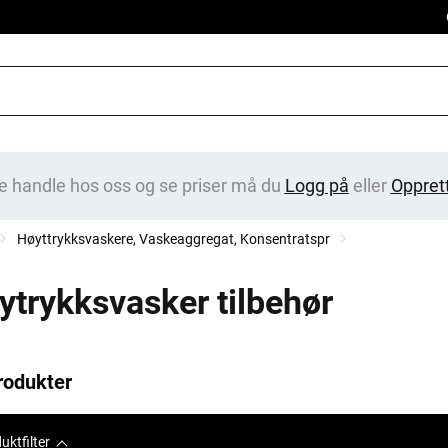
e handle hos oss og se priser må du
Logg på
eller
Oppret
Høyttrykksvaskere, Vaskeaggregat, Konsentratspr
ytrykksvasker tilbehør
rodukter
uktfilter