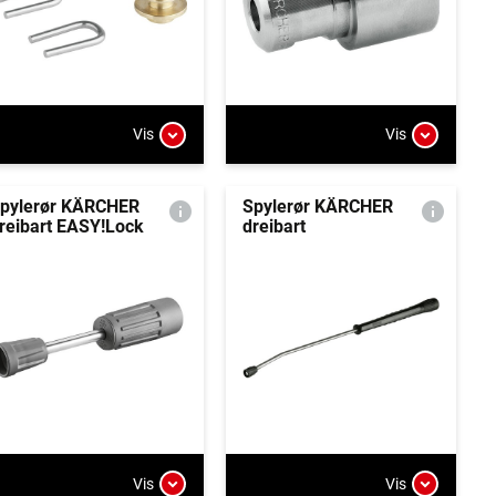
Vis
Vis
pylerør KÄRCHER
Spylerør KÄRCHER
reibart EASY!Lock
dreibart
Vis
Vis