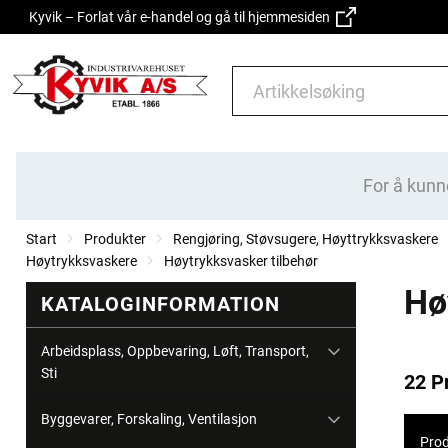
Kyvik – Forlat vår e-handel og gå til hjemmesiden
For å kunn
Start
Produkter
Rengjøring, Støvsugere, Høyttrykksvaskere
Høytrykksvaskere
Høytrykksvasker tilbehør
Hø
KATALOGINFORMATION
Arbeidsplass, Oppbevaring, Løft, Transport,
Sti
22 P
Byggevarer, Forskaling, Ventilasjon
Prod