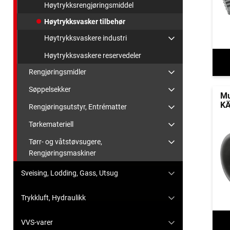
Høytrykksrengjøringsmiddel
Høytrykksvasker tilbehør
Høytrykksvaskere industri
Høytrykksvaskere reservedeler
Rengjøringsmidler
Søppelsekker
Mu
KÄ
Rengjøringsutstyr, Entrématter
Tørkemateriell
Tørr- og våtstøvsugere,
Rengjøringsmaskiner
Sveising, Lodding, Gass, Utsug
Trykkluft, Hydraulikk
VVS-varer