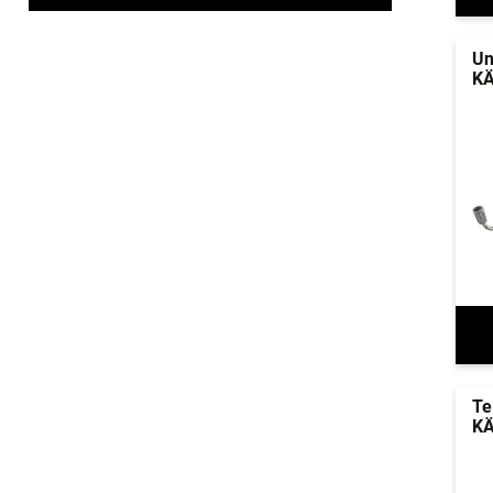
Un
KÄ
Te
KÄ