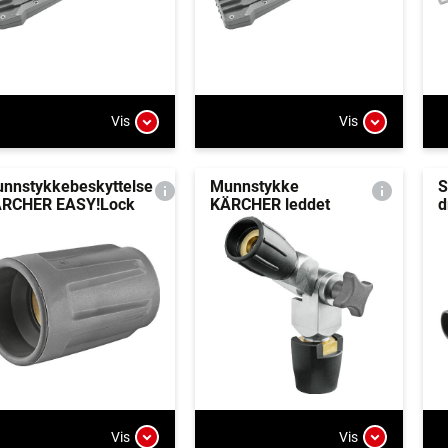
Vis
Vis
nnstykkebeskyttelse
Munnstykke
S
RCHER EASY!Lock
KÄRCHER leddet
d
Vis
Vis