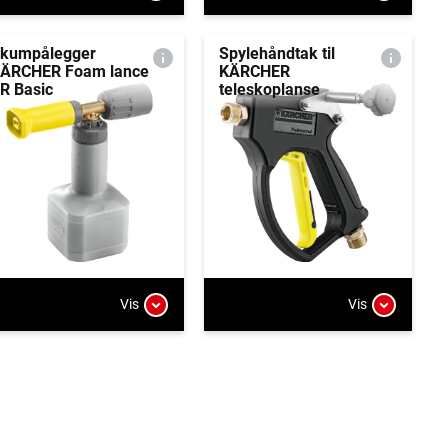
kumpålegger
Spylehåndtak til
ÄRCHER Foam lance
KÄRCHER
R Basic
teleskoplanse
Vis
Vis