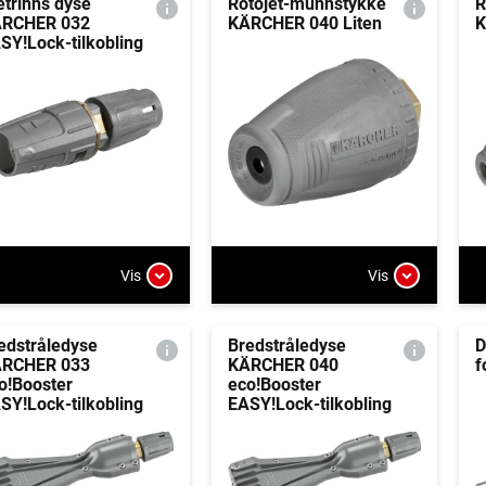
etrinns dyse
Rotojet-munnstykke
R
RCHER 032
KÄRCHER 040 Liten
K
SY!Lock-tilkobling
Vis
Vis
edstråledyse
Bredstråledyse
D
RCHER 033
KÄRCHER 040
f
o!Booster
eco!Booster
SY!Lock-tilkobling
EASY!Lock-tilkobling