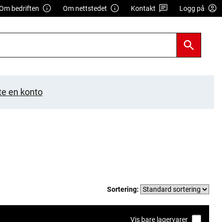
Om bedriften
Om nettstedet
Kontakt
Logg på
te en konto
Sortering:
Vis bare lagervarer