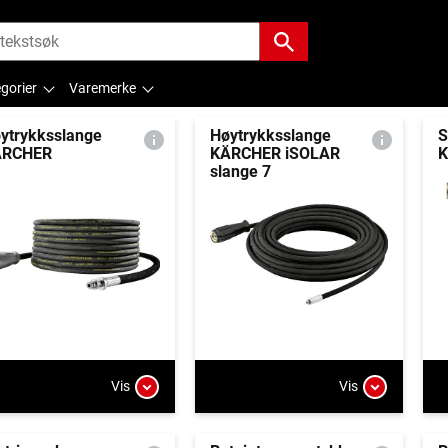
gorier
Varemerke
ytrykksslange
Høytrykksslange
S
ÄRCHER
KÄRCHER iSOLAR
K
slange 7
Vis
Vis