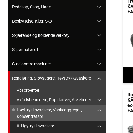
Tr
KÄ
Redskap, Skog, Hage
EA
Beskyttelse, Klær, Sko
Skjærende og holdende verktøy
Slipermateriell
Stasjonære maskiner
Rengjøring, Støvsugere, Høyttrykksvaskere
Absorbenter
Br
KÄ
Avfallsbeholdere, Papirkurver, Askebeger
ec
Høyttrykksvaskere, Vaskeaggregat,
EA
Konsentratspr
Høytrykksvaskere