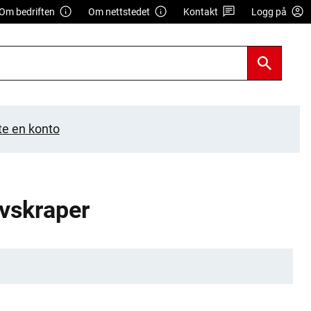
Om bedriften
Om nettstedet
Kontakt
Logg på
te en konto
lvskraper