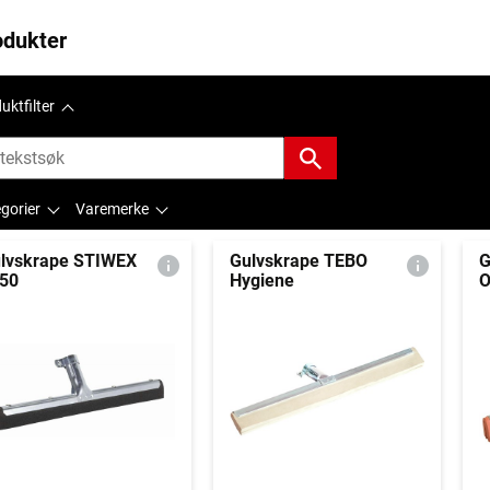
odukter
uktfilter
gorier
Varemerke
lvskrape STIWEX
Gulvskrape TEBO
G
50
Hygiene
O