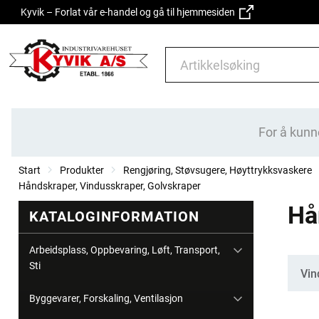
Kyvik – Forlat vår e-handel og gå til hjemmesiden
For å kunn
Start
Produkter
Rengjøring, Støvsugere, Høyttrykksvaskere
Håndskraper, Vindusskraper, Golvskraper
Hå
KATALOGINFORMATION
Arbeidsplass, Oppbevaring, Løft, Transport,
Sti
Kate
Vin
Byggevarer, Forskaling, Ventilasjon