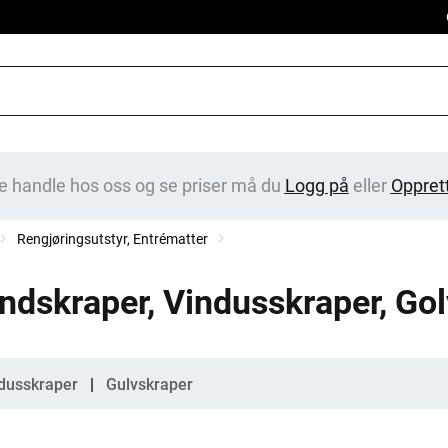
e handle hos oss og se priser må du
Logg på
eller
Oppret
Rengjøringsutstyr, Entrématter
ndskraper, Vindusskraper, Go
gorier
dusskraper
Gulvskraper