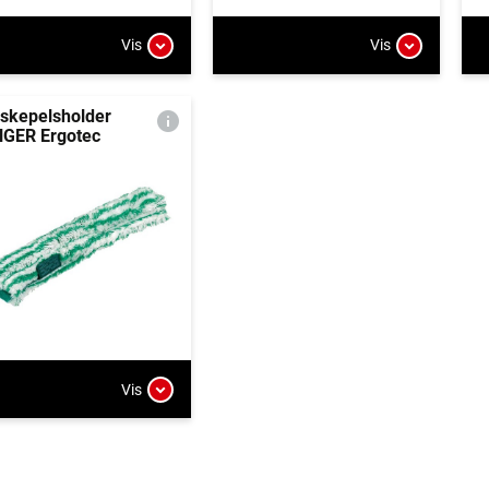
Vis
Vis
skepelsholder
GER Ergotec
Vis