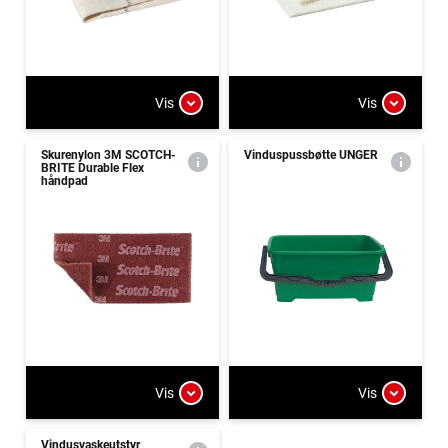
Vis
Vis
Skurenylon 3M SCOTCH-
Vinduspussbøtte UNGER
BRITE Durable Flex
håndpad
Vis
Vis
Vindusvaskeutstyr