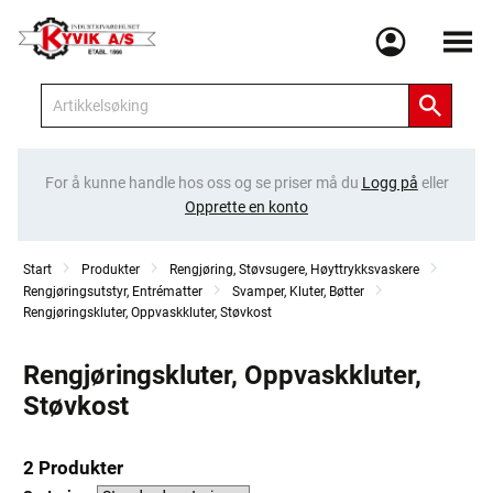
Meny
For å kunne handle hos oss og se priser må du
Logg på
eller
Opprette en konto
Start
Produkter
Rengjøring, Støvsugere, Høyttrykksvaskere
Rengjøringsutstyr, Entrématter
Svamper, Kluter, Bøtter
Rengjøringskluter, Oppvaskkluter, Støvkost
Rengjøringskluter, Oppvaskkluter,
Støvkost
2 Produkter