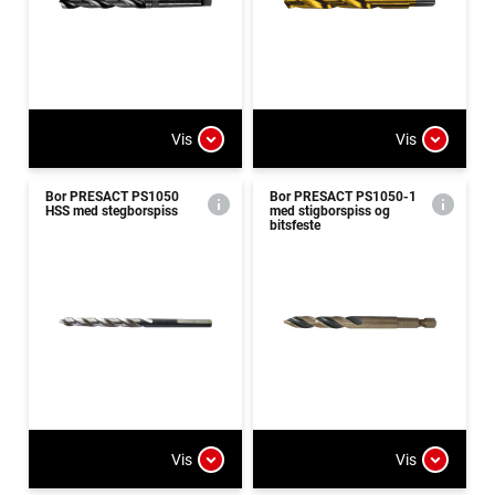
Vis
Vis
Bor PRESACT PS1050
Bor PRESACT PS1050-1
HSS med stegborspiss
med stigborspiss og
bitsfeste
Vis
Vis