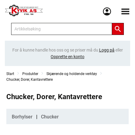
Meny
For å kunne handle hos oss og se priser må du
Logg på
eller
Opprette en konto
Start
Produkter
Skjærende og holdende verktøy
Chucker, Dorer, Kantavrettere
Chucker, Dorer, Kantavrettere
Kategorier
Borhylser
Chucker