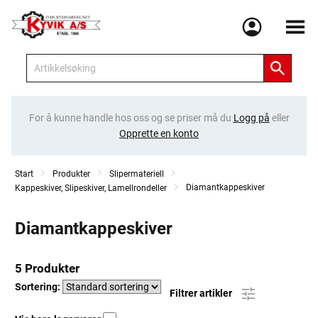
Meny
For å kunne handle hos oss og se priser må du
Logg på
eller
Opprette en konto
Start
Produkter
Slipermateriell
Diamantkappeskiver
Kappeskiver, Slipeskiver, Lamellrondeller
Diamantkappeskiver
5 Produkter
Sortering:
Filtrer artikler