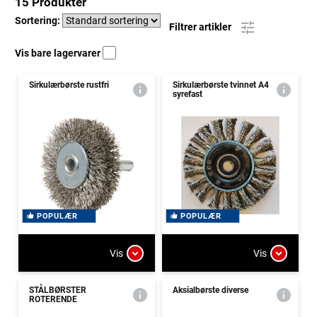
15 Produkter
Sortering:
Filtrer artikler
Vis bare lagervarer
Sirkulærbørste rustfri
Sirkulærbørste tvinnet A4
syrefast
POPULÆR
POPULÆR
Vis
Vis
STÅLBØRSTER
Aksialbørste diverse
ROTERENDE