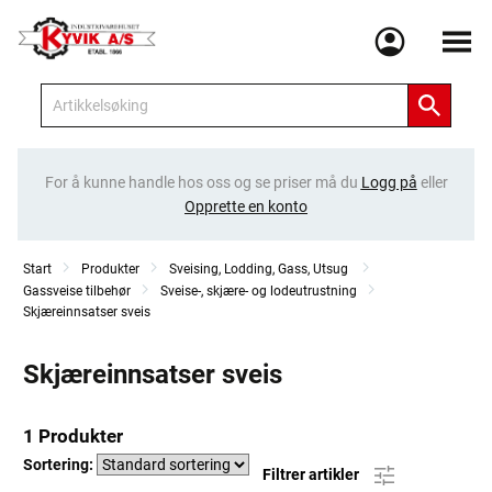
Meny
For å kunne handle hos oss og se priser må du
Logg på
eller
Opprette en konto
Start
Produkter
Sveising, Lodding, Gass, Utsug
Gassveise tilbehør
Sveise-, skjære- og lodeutrustning
Skjæreinnsatser sveis
Skjæreinnsatser sveis
1 Produkter
Sortering:
Filtrer artikler