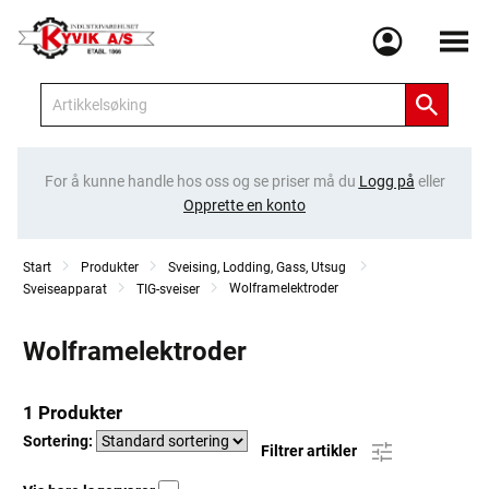
Meny
For å kunne handle hos oss og se priser må du
Logg på
eller
Opprette en konto
Start
Produkter
Sveising, Lodding, Gass, Utsug
Wolframelektroder
Sveiseapparat
TIG-sveiser
Wolframelektroder
1 Produkter
Sortering:
Filtrer artikler