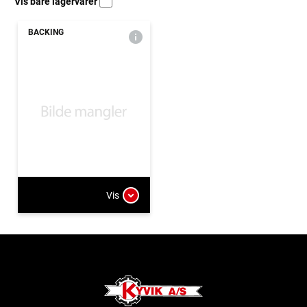
Vis bare lagervarer
BACKING
Vis