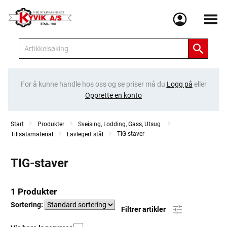
Meny
For å kunne handle hos oss og se priser må du
Logg på
eller
Opprette en konto
Start
Produkter
Sveising, Lodding, Gass, Utsug
TIG-staver
Tillsatsmaterial
Lavlegert stål
TIG-staver
1 Produkter
Sortering:
Filtrer artikler