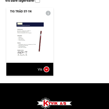
Vis bare lagervarer
TIG TRÅD ST-1N
Vis