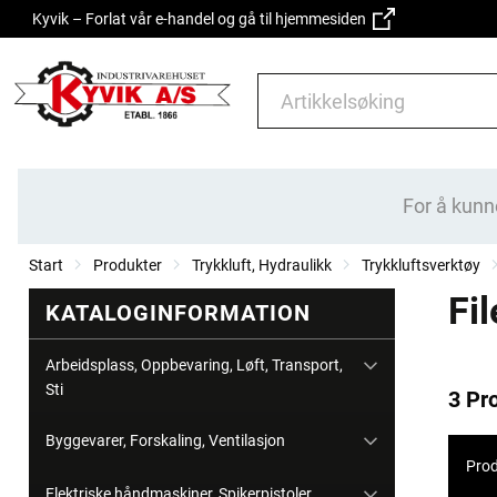
Kyvik – Forlat vår e-handel og gå til hjemmesiden
For å kunn
Start
Produkter
Trykkluft, Hydraulikk
Trykkluftsverktøy
Fi
KATALOGINFORMATION
Arbeidsplass, Oppbevaring, Løft, Transport,
Sti
3 Pr
Byggevarer, Forskaling, Ventilasjon
Prod
Elektriske håndmaskiner, Spikerpistoler,