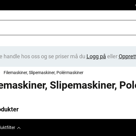
e handle hos oss og se priser må du
Logg på
eller
Oppret
Filemaskiner, Slipemaskiner, Polérmaskiner
lemaskiner, Slipemaskiner, Po
odukter
uktfilter