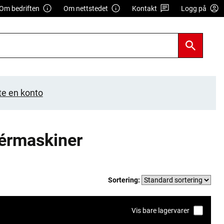
Om bedriften
Om nettstedet
Kontakt
Logg på
te en konto
lérmaskiner
Sortering:
Vis bare lagervarer