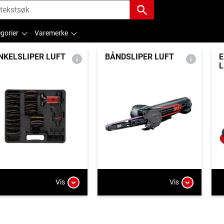
gorier
Varemerke
NKELSLIPER LUFT
BÅNDSLIPER LUFT
E
L
Vis
Vis