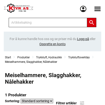
Meny
For å kunne handle hos oss og se priser må du
Logg på
eller
Opprette en konto
Start
Produkter
Trykkluft, Hydraulikk
Trykkluftsverktøy
Meiselhammere, Slagghakker, Nålehakker
Meiselhammere, Slagghakker,
Nålehakker
1 Produkter
Sortering:
Filtrer artikler