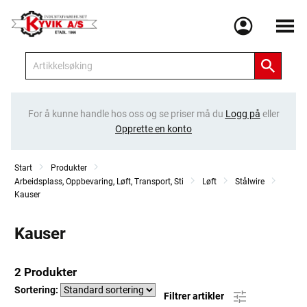
Meny
For å kunne handle hos oss og se priser må du
Logg på
eller
Opprette en konto
Start
Produkter
Arbeidsplass, Oppbevaring, Løft, Transport, Sti
Løft
Stålwire
Kauser
Kauser
2 Produkter
Sortering:
Filtrer artikler