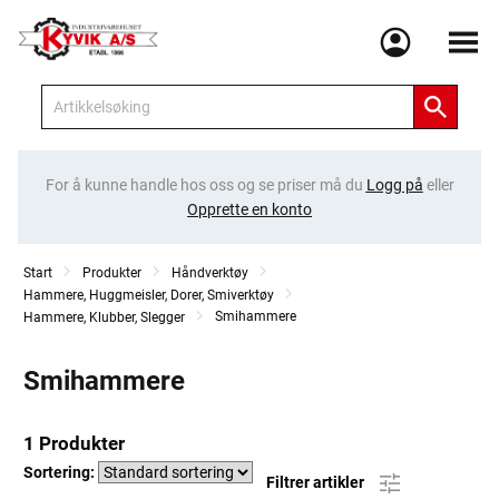
Meny
For å kunne handle hos oss og se priser må du
Logg på
eller
Opprette en konto
Start
Produkter
Håndverktøy
Hammere, Huggmeisler, Dorer, Smiverktøy
Smihammere
Hammere, Klubber, Slegger
Smihammere
1 Produkter
Sortering:
Filtrer artikler