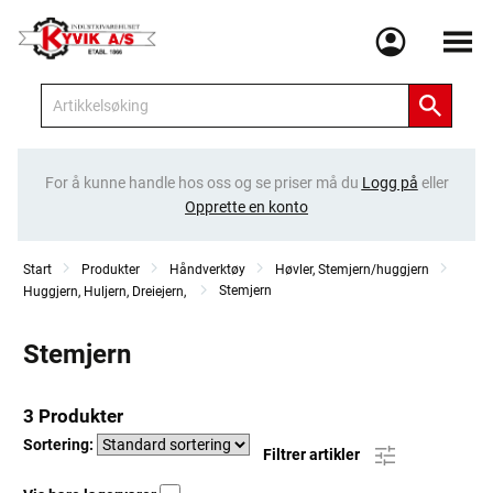
Meny
For å kunne handle hos oss og se priser må du
Logg på
eller
Opprette en konto
Start
Produkter
Håndverktøy
Høvler, Stemjern/huggjern
Stemjern
Huggjern, Huljern, Dreiejern,
Stemjern
3 Produkter
Sortering:
Filtrer artikler