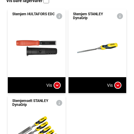
Vis bare lagervarer
Stemjern HULTAFORS EDC
Stemjern STANLEY
DynaGrip
Vis
Vis
Stemjernsett STANLEY
DynaGrip