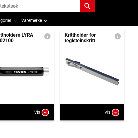
gorier
Varemerke
ittholdere LYRA
Krittholder for
02100
teglsteinskritt
Vis
Vis