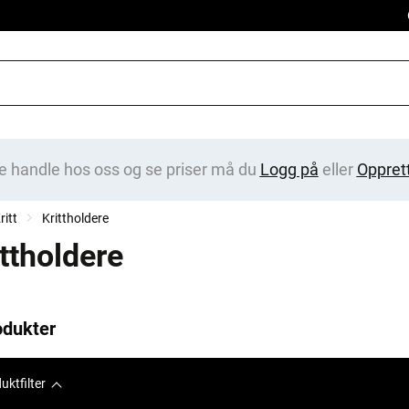
e handle hos oss og se priser må du
Logg på
eller
Oppret
ritt
Krittholdere
ittholdere
odukter
uktfilter