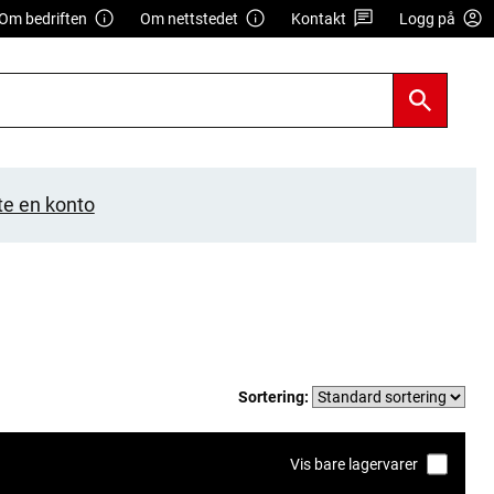
Om bedriften
Om nettstedet
Kontakt
Logg på
te en konto
Sortering:
Vis bare lagervarer