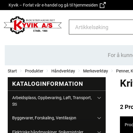
Kyvik – Forlat vår e-handel og gå til hjemmesiden
For å kunn
Start
Produkter
Håndverktøy
Merkeverktøy
Penner, K
Kr
KATALOGINFORMATION
Arbeidsplass, Oppbevaring, Løft, Transport,
Sti
2 Pr
Byggevarer, Forskaling, Ventilasjon
Prod
Elektriske håndmaskiner, Spikerpistoler,