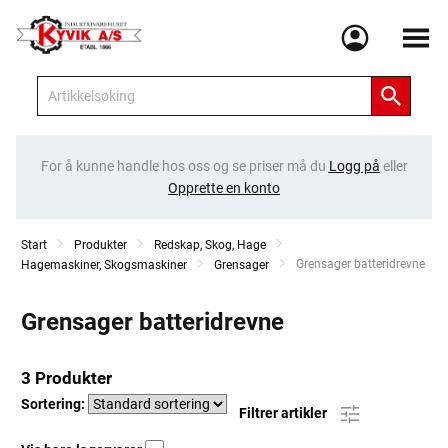
Meny
For å kunne handle hos oss og se priser må du
Logg på
eller
Opprette en konto
Start
Produkter
Redskap, Skog, Hage
Current:
Grensager batteridrevne
Hagemaskiner, Skogsmaskiner
Grensager
Grensager batteridrevne
3 Produkter
Sortering:
Filtrer artikler