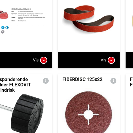
Vis
Vis
spanderende
FIBERDISC 125x22
F
lder FLEXOVIT
F
lindrisk