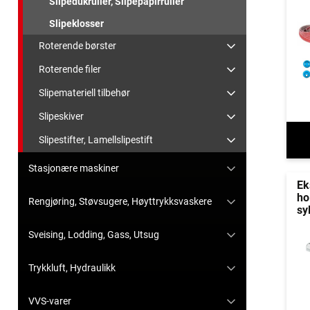
Slipedukruller, Slipepapirruller
Slipeklosser
Roterende børster
Roterende filer
Slipemateriell tilbehør
Slipeskiver
Slipestifter, Lamellslipestift
Stasjonære maskiner
Ek
ho
Rengjøring, Støvsugere, Høyttrykksvaskere
sy
Sveising, Lodding, Gass, Utsug
Trykkluft, Hydraulikk
VVS-varer