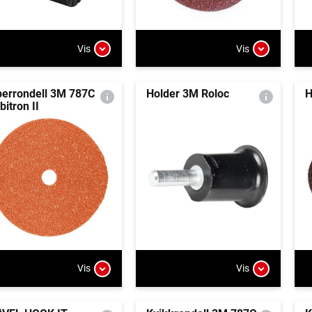
Vis
Vis
berrondell 3M 787C
Holder 3M Roloc
H
bitron II
Vis
Vis