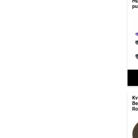
HØ
pu
Kv
Be
Ro