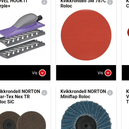
VEL HOOK IT
Kvikkrondell 3M 787C
K
rple+
Roloc
C
Vis
Vis
ikkrondell NORTON
Kvikkrondell NORTON
K
ar-Tex Nex TR
Miniflap Roloc
V
loc SiC
T