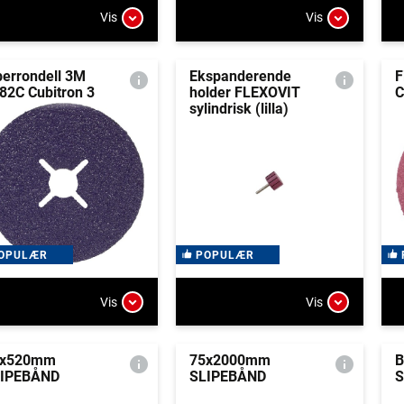
Vis
Vis
berrondell 3M
Ekspanderende
F
82C Cubitron 3
holder FLEXOVIT
C
sylindrisk (lilla)
OPULÆR
POPULÆR
Vis
Vis
0x520mm
75x2000mm
B
IPEBÅND
SLIPEBÅND
S