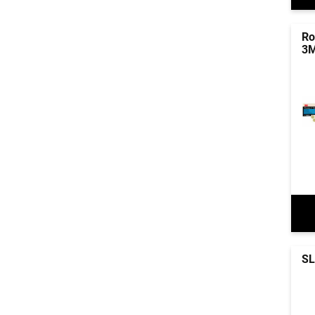
Ro
3
SL