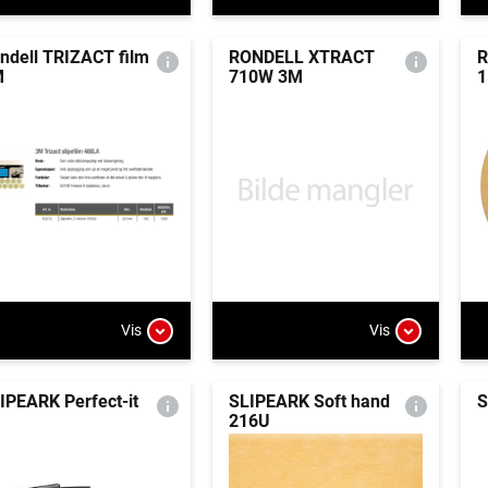
ndell TRIZACT film
RONDELL XTRACT
R
M
710W 3M
1
Vis
Vis
IPEARK Perfect-it
SLIPEARK Soft hand
S
216U