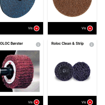
Vis
Vis
OLOC Børster
Roloc Clean & Strip
Vis
Vis