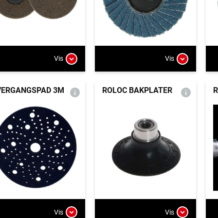
Vis
Vis
VERGANGSPAD 3M
ROLOC BAKPLATER
R
Vis
Vis