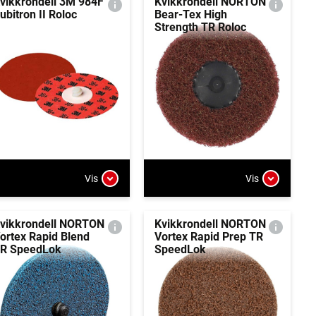
vikkrondell 3M 984F
Kvikkrondell NORTON
ubitron II Roloc
Bear-Tex High
Strength TR Roloc
Vis
Vis
vikkrondell NORTON
Kvikkrondell NORTON
ortex Rapid Blend
Vortex Rapid Prep TR
R SpeedLok
SpeedLok