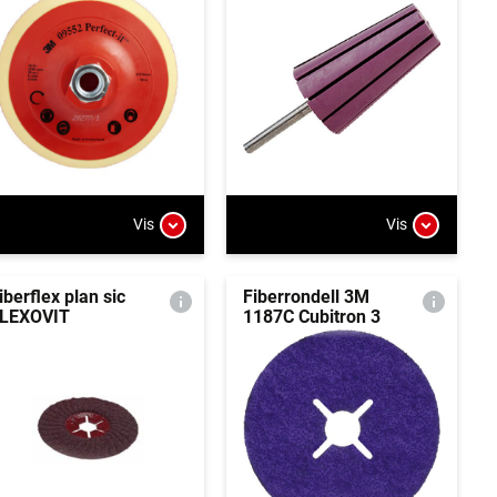
Vis
Vis
iberflex plan sic
Fiberrondell 3M
LEXOVIT
1187C Cubitron 3