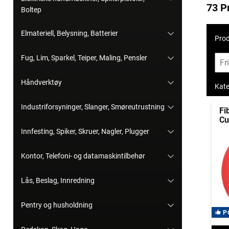
73 P
Boltep
Elmateriell, Belysning, Batterier
Prod
Fug, Lim, Sparkel, Teiper, Maling, Pensler
Håndverktøy
Kate
Industriforsyninger, Slanger, Smøreutrustning
Fi
Cu
Innfesting, Spiker, Skruer, Nagler, Plugger
Kontor, Telefoni- og datamaskintilbehør
Lås, Beslag, Innredning
Pentry og husholdning
P