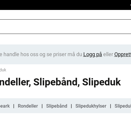
e handle hos oss og se priser må du
Logg på
eller
Oppret
eduk
ndeller, Slipebånd, Slipeduk
gorier
peark
Rondeller
Slipebånd
Slipedukhylser
Slipeduk