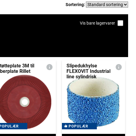
Sortering:
Vis bare lagervarer
tøtteplate 3M til
Slipedukhylse
iberplate Rillet
FLEXOVIT Industrial
line sylindrisk
POPULÆR
POPULÆR