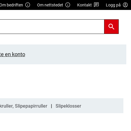
Om bedriften
Om nettstedet
Kontakt
Logg på
te en konto
ruller, Slipepapirruller
Slipeklosser