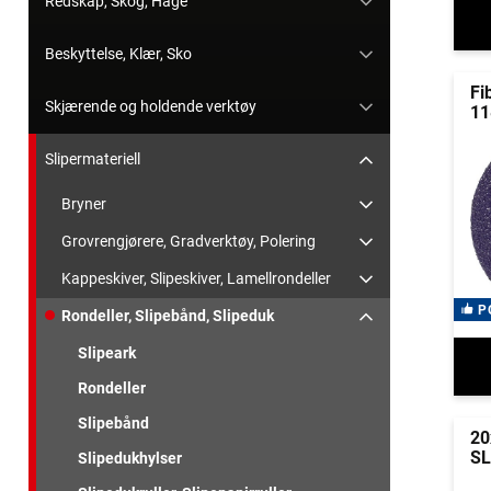
Redskap, Skog, Hage
Beskyttelse, Klær, Sko
Fi
Skjærende og holdende verktøy
11
Slipermateriell
Bryner
Grovrengjørere, Gradverktøy, Polering
Kappeskiver, Slipeskiver, Lamellrondeller
P
Rondeller, Slipebånd, Slipeduk
Slipeark
Rondeller
Slipebånd
2
SL
Slipedukhylser