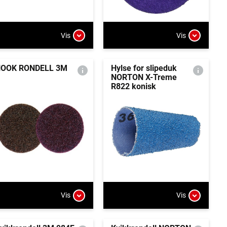
Vis
Vis
OOK RONDELL 3M
Hylse for slipeduk
NORTON X-Treme
R822 konisk
Vis
Vis