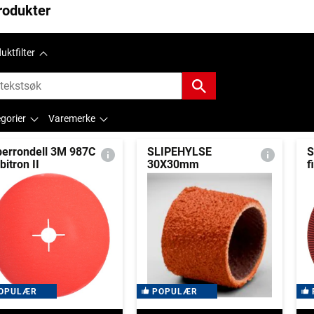
rodukter
uktfilter
gorier
Varemerke
berrondell 3M 987C
SLIPEHYLSE
S
bitron II
30X30mm
f
OPULÆR
POPULÆR