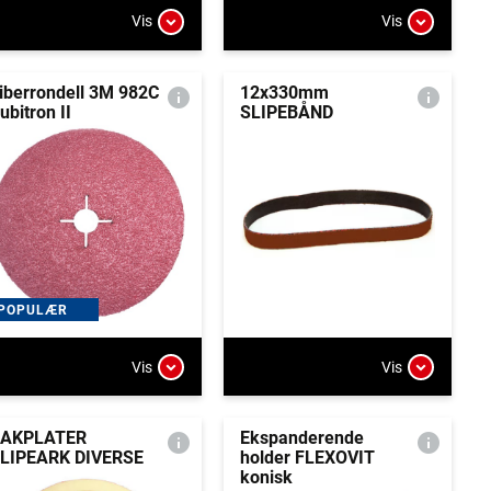
Vis
Vis
iberrondell 3M 982C
12x330mm
ubitron II
SLIPEBÅND
POPULÆR
Vis
Vis
AKPLATER
Ekspanderende
LIPEARK DIVERSE
holder FLEXOVIT
konisk