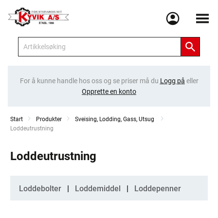
Meny
For å kunne handle hos oss og se priser må du
Logg på
eller
Opprette en konto
Start
Produkter
Sveising, Lodding, Gass, Utsug
Current:
Loddeutrustning
Loddeutrustning
Kategorier
Loddebolter
Loddemiddel
Loddepenner