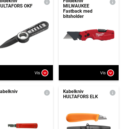
oldekniv
Foldekniv
ULTAFORS OKF
MILWAUKEE
Fastback med
bitsholder
Vis
Vis
abelkniv
Kabelkniv
HULTAFORS ELK