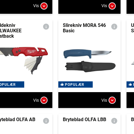
Vis
Vis
ldekniv
Slirekniv MORA 546
U
ILWAUKEE
Basic
S
stback
OPULÆR
POPULÆR
Vis
Vis
yteblad OLFA AB
Bryteblad OLFA LBB
B