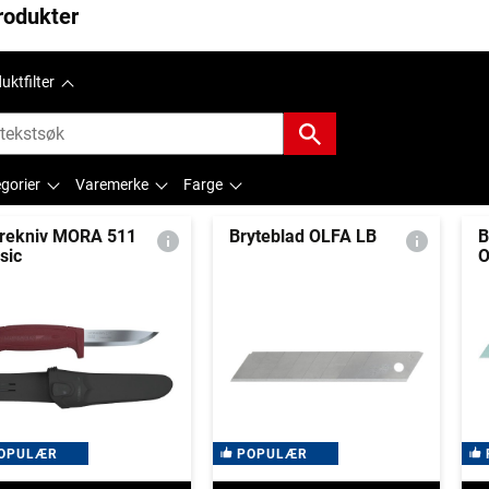
rodukter
uktfilter
gorier
Varemerke
Farge
irekniv MORA 511
Bryteblad OLFA LB
B
sic
O
OPULÆR
POPULÆR