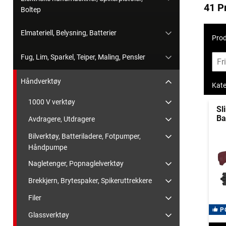
41 P
Boltep
Elmateriell, Belysning, Batterier
Prod
Fug, Lim, Sparkel, Teiper, Maling, Pensler
Håndverktøy
Kate
1000 V verktøy
Sl
Ba
Avdragere, Utdragere
Bilverktøy, Batteriladere, Fotpumper,
Håndpumpe
Nagletenger, Popnaglelverktøy
Brekkjern, Brytespaker, Spikeruttrekkere
Filer
P
Glassverktøy