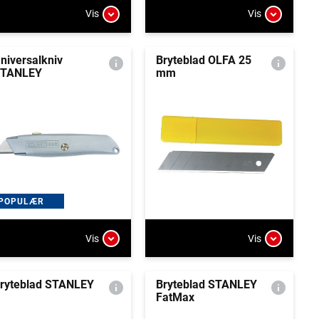
Vis
Vis
niversalkniv
Bryteblad OLFA 25
TANLEY
mm
POPULÆR
Vis
Vis
ryteblad STANLEY
Bryteblad STANLEY
FatMax