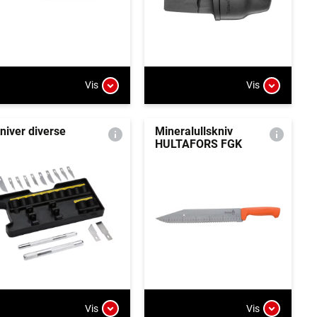
Vis
Vis
niver diverse
Mineralullskniv
HULTAFORS FGK
Vis
Vis