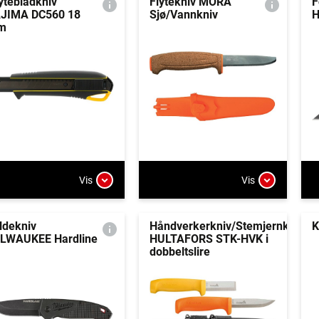
ytebladkniv
Flytekniv MORA
F
JIMA DC560 18
Sjø/Vannkniv
H
m
Vis
Vis
ldekniv
Håndverkerkniv/Stemjernkniv
K
LWAUKEE Hardline
HULTAFORS STK-HVK i
dobbeltslire