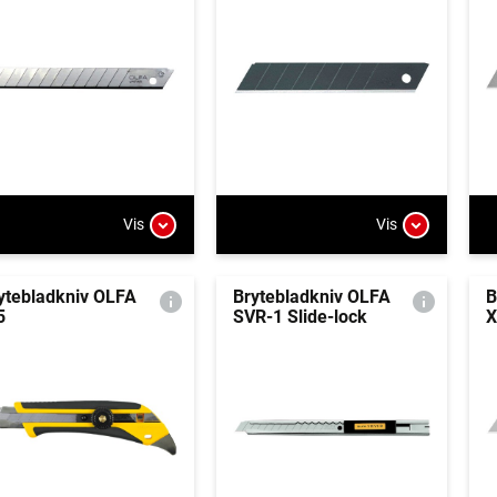
Vis
Vis
ytebladkniv OLFA
Brytebladkniv OLFA
B
5
SVR-1 Slide-lock
X