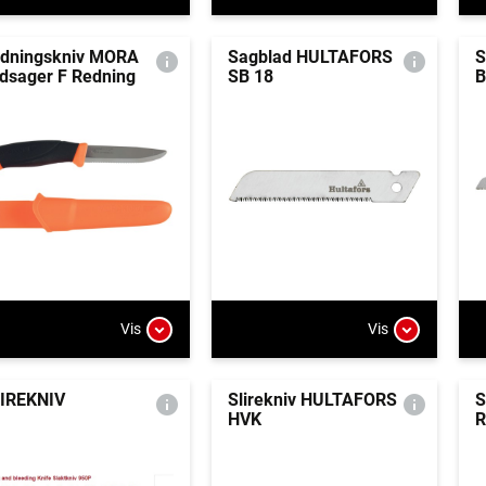
dningskniv MORA
Sagblad HULTAFORS
S
dsager F Redning
SB 18
B
Vis
Vis
IREKNIV
Slirekniv HULTAFORS
S
HVK
R