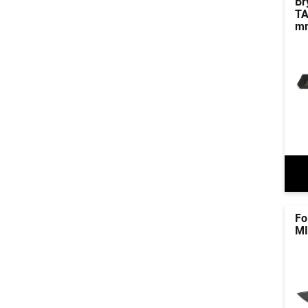
Br
TA
m
Fo
MI