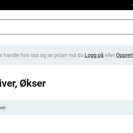
e handle hos oss og se priser må du
Logg på
eller
Oppret
iver, Økser
gorier
ver