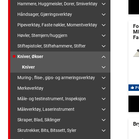
Hammere, Huggmeisler, Dorer, Smiverktøy
Håndsager, Gjæringsverktøy
Pipeverktøy, Faste nøkler, Momentverktøy
Fo
M
Høvler, Stemjern/huggjern
Fa
Stiftepistoler, Stiftehammere, Stifter
Kniver, Økser
Kniver
Muring-, flise-, gips- og armeringsverktøy
Merkeverktøy
P
Måle- og testinstrument, Inspeksjon
Måleverktøy, Laserinstrument
Skraper, Blad, Siklinger
Br
Skrutrekker, Bits, Bitssett, Syler