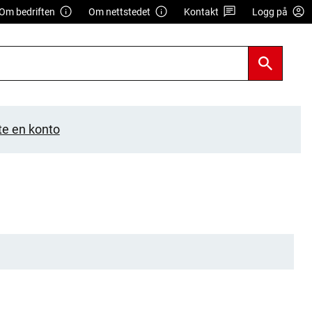
Om bedriften
Om nettstedet
Kontakt
Logg på
te en konto