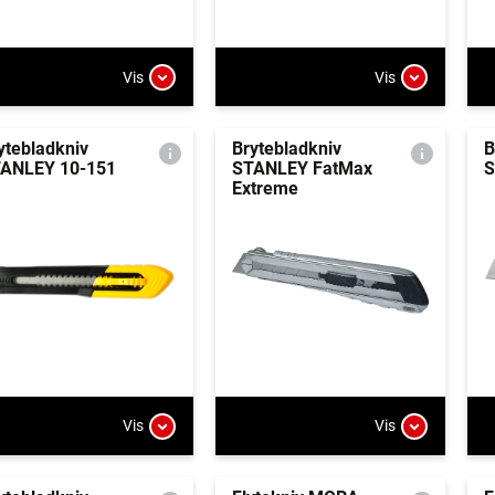
Vis
Vis
ytebladkniv
Brytebladkniv
B
ANLEY 10-151
STANLEY FatMax
S
Extreme
Vis
Vis