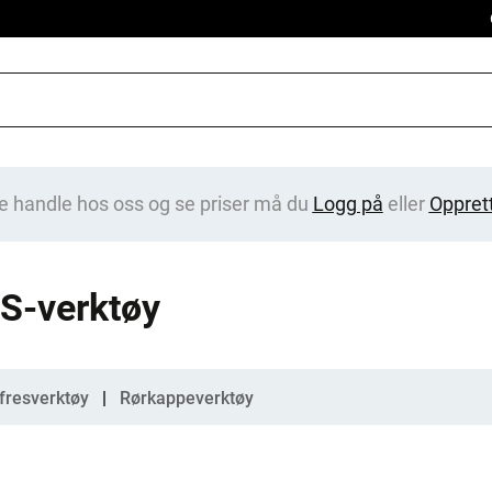
e handle hos oss og se priser må du
Logg på
eller
Oppret
S-verktøy
gorier
fresverktøy
Rørkappeverktøy