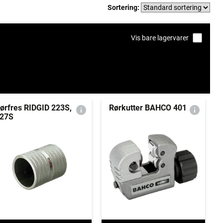
Sortering:
Vis bare lagervarer
ørfres RIDGID 223S,
Rørkutter BAHCO 401
27S