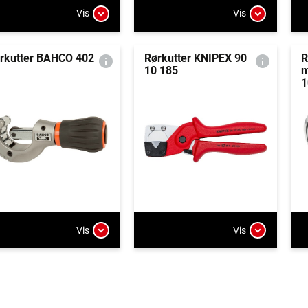
Vis
Vis
rkutter BAHCO 402
Rørkutter KNIPEX 90
R
10 185
m
1
Vis
Vis