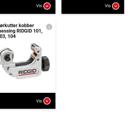
Vis
Vis
ørkutter kobber
essing RIDGID 101,
03, 104
Vis