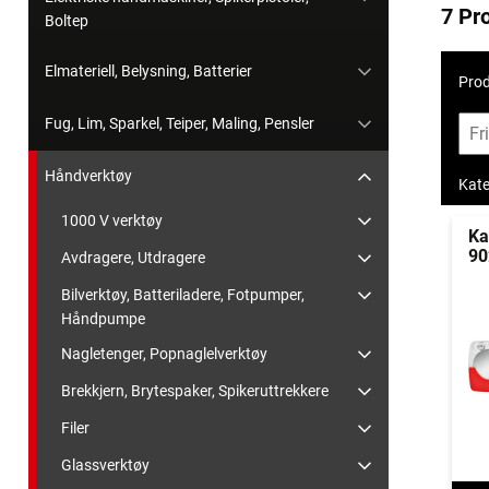
7 Pr
Boltep
Elmateriell, Belysning, Batterier
Prod
Fug, Lim, Sparkel, Teiper, Maling, Pensler
Håndverktøy
Kate
1000 V verktøy
Ka
90
Avdragere, Utdragere
Bilverktøy, Batteriladere, Fotpumper,
Håndpumpe
Nagletenger, Popnaglelverktøy
Brekkjern, Brytespaker, Spikeruttrekkere
Filer
Glassverktøy