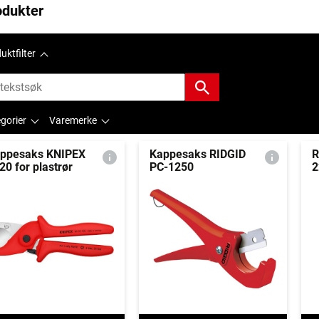
odukter
uktfilter
gorier
Varemerke
ppesaks KNIPEX
Kappesaks RIDGID
R
20 for plastrør
PC-1250
2