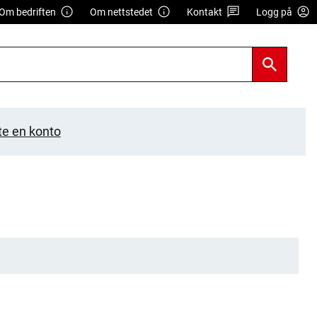
Om bedriften
Om nettstedet
Kontakt
Logg på
te en konto