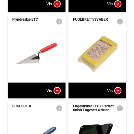
Vis
Vis
Flyndreskje ETC
FUGEBRETT/SVABER
Vis
Vis
FUGESSKJE
Fugestryker TEC7 Perfect
finish Fugesett 4 deler