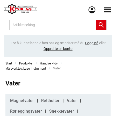
Meny
For å kunne handle hos oss og se priser må du
Logg på
eller
Opprette en konto
Start
Produkter
Håndverktøy
Current:
Vater
Måleverktøy, Laserinstrument
Vater
Kategorier
Magnetvater
Rettholter
Vater
Rørleggingsvater
Snekkervater