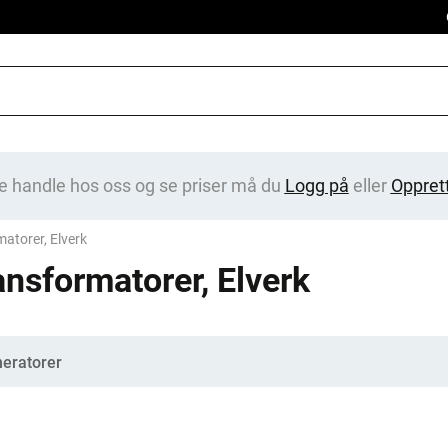
e handle hos oss og se priser må du
Logg på
eller
Oppret
atorer, Elverk
ansformatorer, Elverk
gorier
eratorer