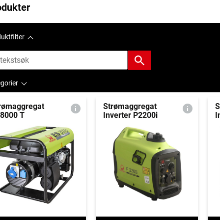
odukter
uktfilter
gorier
rømaggregat
Strømaggregat
S
8000 T
Inverter P2200i
I