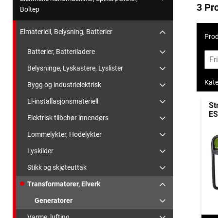
3 Pr
Boltep
Elmateriell, Belysning, Batterier
Prod
Batterier, Batteriladere
Belysninge, Lyskastere, Lyslister
Kate
Bygg og industrielektrisk
El-installasjonsmateriell
St
ES
Elektrisk tilbehør innendørs
Lommelykter, Hodelykter
Lyskilder
Stikk og skjøteuttak
Transformatorer, Elverk
Generatorer
Varme, lufting