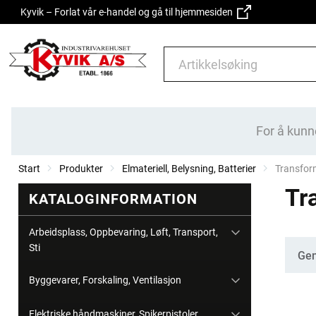
Kyvik – Forlat vår e-handel og gå til hjemmesiden
For å kunn
Start
Produkter
Elmateriell, Belysning, Batterier
Current:
Transform
Tr
KATALOGINFORMATION
Arbeidsplass, Oppbevaring, Løft, Transport,
Sti
Kate
Gen
Byggevarer, Forskaling, Ventilasjon
Elektriske håndmaskiner, Spikerpistoler,