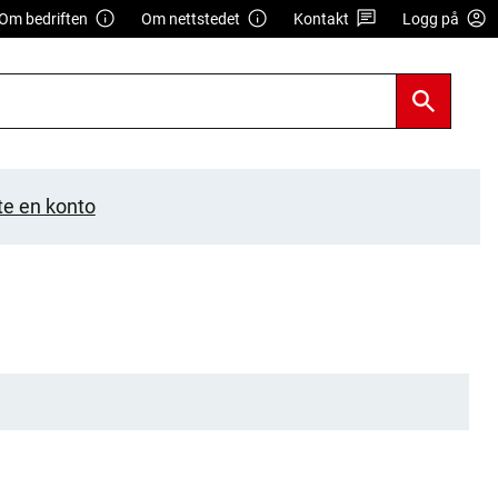
Om bedriften
Om nettstedet
Kontakt
Logg på
te en konto